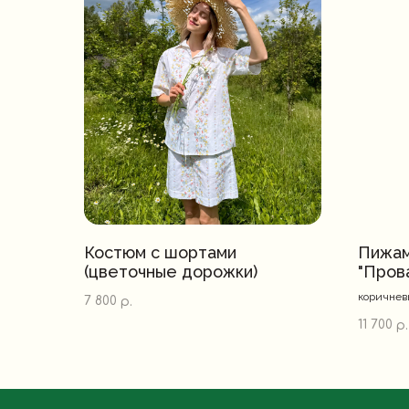
Костюм с шортами
Пижам
(цветочные дорожки)
"Пров
коричнев
7 800
р.
11 700
р.