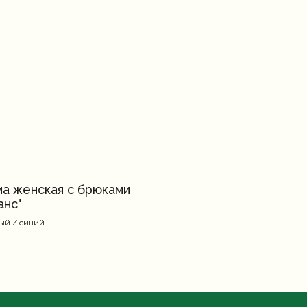
а женская с брюками
анс"
ый / синий