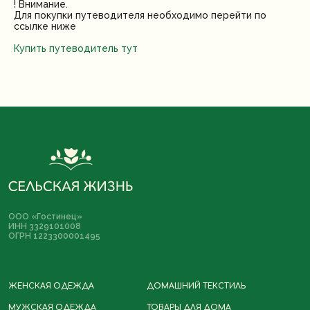
! Внимание.
Для покупки путеводителя необходимо перейти по
ссылке ниже
Купить путеводитель тут
Политика
Разработка сайта
конфиденциальности
ООО «Гостинец»
Договор-оферта
ИНН 3329101008
ОГРН 1223300001495
*Instagram принадлежит компании
Meta, деятельность которой
запрещена в РФ
ЖЕНСКАЯ ОДЕЖДА
ДОМАШНИЙ ТЕКСТИЛЬ
МУЖСКАЯ ОДЕЖДА
ТОВАРЫ ДЛЯ ДОМА