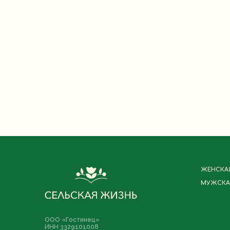
ЖЕНСКА
МУЖСКА
ООО «Гостинец»
ИНН 3329101008