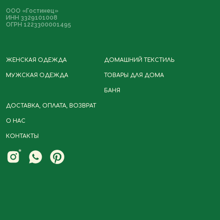
ООО «Гостинец»
ИНН 3329101008
ОГРН 1223300001495
ЖЕНСКАЯ ОДЕЖДА
ДОМАШНИЙ ТЕКСТИЛЬ
МУЖСКАЯ ОДЕЖДА
ТОВАРЫ ДЛЯ ДОМА
БАНЯ
Политика
Разработка сайта
конфиденциальности
ДОСТАВКА, ОПЛАТА, ВОЗВРАТ
Договор-оферта
О НАС
КОНТАКТЫ
*Instagram принадлежит компании
Meta, деятельность которой
запрещена в РФ