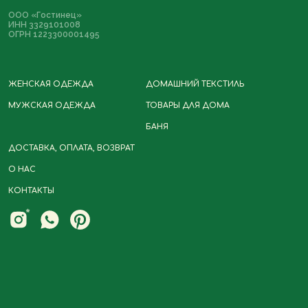
ООО «Гостинец»
ИНН 3329101008
ОГРН 1223300001495
ЖЕНСКАЯ ОДЕЖДА
ДОМАШНИЙ ТЕКСТИЛЬ
МУЖСКАЯ ОДЕЖДА
ТОВАРЫ ДЛЯ ДОМА
БАНЯ
Политика
Разработка сайта
конфиденциальности
ДОСТАВКА, ОПЛАТА, ВОЗВРАТ
Договор-оферта
О НАС
КОНТАКТЫ
*Instagram принадлежит компании
Meta, деятельность которой
запрещена в РФ