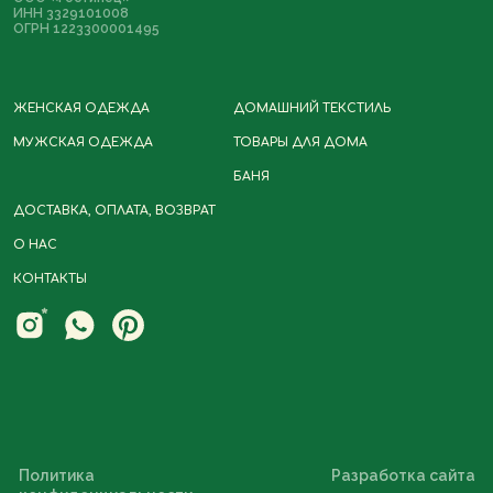
ИНН 3329101008
ОГРН 1223300001495
ЖЕНСКАЯ ОДЕЖДА
ДОМАШНИЙ ТЕКСТИЛЬ
МУЖСКАЯ ОДЕЖДА
ТОВАРЫ ДЛЯ ДОМА
БАНЯ
Политика
Разработка сайта
ДОСТАВКА, ОПЛАТА, ВОЗВРАТ
конфиденциальности
О НАС
Договор-оферта
КОНТАКТЫ
*Instagram принадлежит компании
Meta, деятельность которой
запрещена в РФ