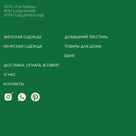
ООО «Гостинец»
ИНН 3329101008
ОГРН 1223300001495
ЖЕНСКАЯ ОДЕЖДА
ДОМАШНИЙ ТЕКСТИЛЬ
МУЖСКАЯ ОДЕЖДА
ТОВАРЫ ДЛЯ ДОМА
БАНЯ
Политика
Разработка сайта
конфиденциальности
ДОСТАВКА, ОПЛАТА, ВОЗВРАТ
Договор-оферта
О НАС
КОНТАКТЫ
*Instagram принадлежит компании
Meta, деятельность которой
запрещена в РФ