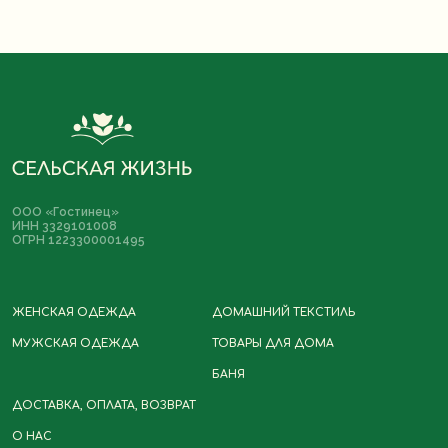
Политика
Разработка сайта
ООО «Гостинец»
конфиденциальности
ИНН 3329101008
ОГРН 1223300001495
Договор-оферта
*Instagram принадлежит компании
Meta, деятельность которой
ЖЕНСКАЯ ОДЕЖДА
ДОМАШНИЙ ТЕКСТИЛЬ
запрещена в РФ
МУЖСКАЯ ОДЕЖДА
ТОВАРЫ ДЛЯ ДОМА
БАНЯ
ДОСТАВКА, ОПЛАТА, ВОЗВРАТ
О НАС