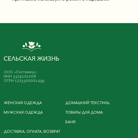
Политика
Разработка сайта
ООО «Гостинец»
конфиденциальности
ИНН 3329101008
ОГРН 1223300001495
Договор-оферта
*Instagram принадлежит компании
Meta, деятельность которой
запрещена в РФ
ЖЕНСКАЯ ОДЕЖДА
ДОМАШНИЙ ТЕКСТИЛЬ
МУЖСКАЯ ОДЕЖДА
ТОВАРЫ ДЛЯ ДОМА
БАНЯ
ДОСТАВКА, ОПЛАТА, ВОЗВРАТ